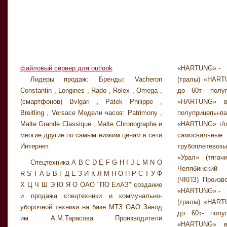
файловый сервер для outlook
«HARTUNG».-
экспедиционн
Лидеры продаж: Бренды: Vacheron
(тралы) «HART
Германии,Дании
Constantin , Longines , Rado , Rolex , Omega ,
до 60т- полуп
продавцов на в
(смартфонов) Bvlgari , Patek Philippe ,
«HARTUNG» в
компания польз
Breitling , Versace Модели часов: Patrimony ,
полуприцепы
экспертных орг
Malte Grande Classique , Malte Chronographe и
«HARTUNG» г/п 
технческую э
многие другие по самым низким ценам в сети
самосвальны
техники закупа
Интернет.
трубоплетевозы
контракт
«Урал» (тяга
компаниями
Спецтехника A B C D E F G H I J L M N O
Челябинский 
оформлению 
R S T А Б В Г Д Е З И К Л М Н О П Р С Т У Ф
(ЧКПЗ) Произв
дозволяет в к
Х Ц Ч Ш Э Ю Я О ОАО "ПО ЕлАЗ" создание
«HARTUNG».-
технику в Рос
и продажа спецтехники и коммунально-
(тралы) «HART
поступает в п
уборочной техники на базе МТЗ ОАО Завод
до 60т- полуп
предпродажной
им А.М.Тарасова Производители
«HARTUNG» в
тягачей и полу