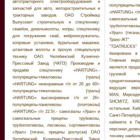
автотракторного электрооборудования и
полуприцепы
персонал, личн
запчастей для авто, моторостроительных и
«HARTUNG» г/п 
дает нам увер
тракторных заводов. ОАО Строймаш
самосвальны
остаются с н
Выпускает строительную и спецтехнику:
трубоплетевозы
Завод Автоф
сваебои, дизельмолоты, копры, спецтехнику
«Урал» (тягач
реализует авт
для погружения свай, вибропогружатель,
Транс-ЖТ" 
шасси как об
копровые установки, бурильные машинки,
"TDATRUCKS
личным разме
штанговые молоты и прочую специальную
базирована в
Завод Автоф
технику ОАО Челябинский Кузнечно-
Главным видо
реализует авт
Прессовый Завод (ЧКПЗ) Производим и
является прода
шасси как об
продаём спецтехнику «HARTUNG».-
грузовой техн
полуприцепы-тяжеловозы (тралы)
среднетоннажн
«HARTUNG» низкорамные г/п от 26 до 60т-
ведущих евро
полуприцепы-тяжеловозы (тралы)
MAN, Мерседе
«HARTUNG» высокорамные г/п от 26т-
SHCMITZ, KR
полуприцепы-панелевозы (плитовозы)
остальные. Каб
«HARTUNG» г/п 22.5т.- самосвалы «Урал» и
Санкт-Петерб
самосвальные прицепы- трубовозы,
кабинета в Ге
трубоплетевозы, лесовозы, сортиментовозы
персонал,доз
«Урал» (тягачи, прицепы роспуски) ОАО
технику наибол
Челябинский Кузнечно-Прессовый Завод