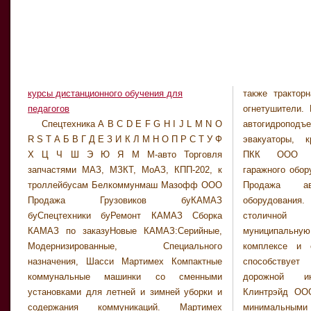
курсы дистанционного обучения для
также тракторн
механический
педагогов
огнетушители. 
строитель
Спецтехника A B C D E F G H I J L M N O
автогидроподъемники, автосамосвалы,
сельскохозяйственного комплекса:
R S T А Б В Г Д Е З И К Л М Н О П Р С Т У Ф
эвакуаторы, кран-манипуляторы. Механик
бульдозеры, баровые машинки,
Х Ц Ч Ш Э Ю Я М М-авто Торговля
ПКК ООО Продажа автосервисного,
трубоукладчики, коммунальная техника на
запчастями МАЗ, МЗКТ, МоАЗ, КПП-202, к
гаражного оборудования. Механик ПКК ООО
разных типах тракторов. МосТрансГруп
троллейбусам Белкоммунмаш Мазофф ООО
Продажа автосервисного, гаражного
Перевозки грузов по Москве и РФ.
Продажа Грузовиков буКАМАЗ
оборудования. Министерство транспорта
Транспортная компания. Газель, Бычок, ЗИЛ,
буСпецтехники буРемонт КАМАЗ Сборка
столичной области Осуществляет
МАЗ, фуры, машинки с гидроломатой.
КАМАЗ по заказуНовые КАМАЗ:Серийные,
муниципальную политику в транспортном
Грузики. Переезд: квартирный переезд,
Модернизированные, Специального
комплексе и сфере связи Подмосковья,
даный переезд, офисный переезд. «Макси-
назначения, Шасси Мартимех Компактные
способствует развитию транспортно-
Транс» Региональные перевозки грузов.
коммунальные машинки со сменными
дорожной инфраструктуры. Минитэкс
Доставка, страхование, сопровождение
установками для летней и зимней уборки и
Клинтрэйд ООО Поставка оборудования с
груза. Москва, Санкт-Петербург, Черноземье,
содержания коммуникаций. Мартимех
минимальными сроками отгрузки. Сервисное
Поволжье, Юг, Север, Урал, Сибирь, Далекий