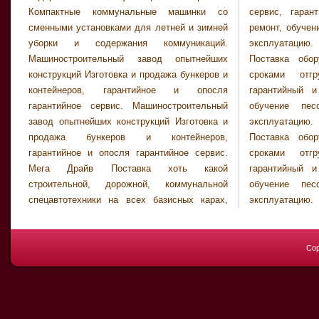
Компактные коммунальные машинки со
сервис, гарантийный и пост гарантийный
сменными установками для летней и зимней
ремонт, обучение песонала и ввод машин в
уборки и содержания коммуникаций.
эксплуатацию. Минитэкс Клинтрэйд ООО
Машиностроительный завод опытнейших
Поставка оборудования с минимальными
конструкций Изготовка и продажа бункеров и
сроками отгрузки. Сервисное сервис,
контейнеров, гарантийное и опосля
гарантийный и пост гарантийный ремонт,
гарантийное сервис. Машиностроительный
обучение песонала и ввод машин в
завод опытнейших конструкций Изготовка и
эксплуатацию. Минитэкс Клинтрэйд ООО
продажа бункеров и контейнеров,
Поставка оборудования с минимальными
гарантийное и опосля гарантийное сервис.
сроками отгрузки. Сервисное сервис,
Мега Драйв Поставка хоть какой
гарантийный и пост гарантийный ремонт,
строительной, дорожной, коммунальной
обучение песонала и ввод машин в
спецавтотехники на всех базисных карах,
эксплуатацию. Михневский ремонтно-
Cop